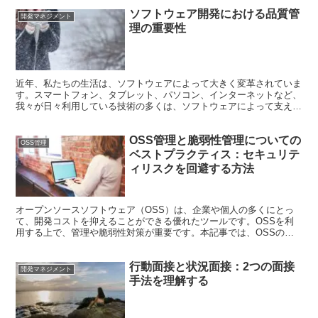
ソフトウェア開発における品質管
開発マネジメント
理の重要性
近年、私たちの生活は、ソフトウェアによって大きく変革されていま
す。スマートフォン、タブレット、パソコン、インターネットなど、
我々が日々利用している技術の多くは、ソフトウェアによって支えら
れています。このような背景から、ソフトウェアの品質管理...
OSS管理と脆弱性管理についての
OSS管理
ベストプラクティス：セキュリテ
ィリスクを回避する方法
オープンソースソフトウェア（OSS）は、企業や個人の多くにとっ
て、開発コストを抑えることができる優れたツールです。OSSを利
用する上で、管理や脆弱性対策が重要です。本記事では、OSSの管
理と脆弱性管理について解説します。 OSSの管理 OS...
行動面接と状況面接：2つの面接
開発マネジメント
手法を理解する