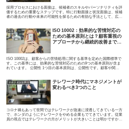
採用プロセスにおける面接は、候補者のスキルやパーソナリティを評
価するための重要なステップです。特に行動面接と状況面接は、候補
者の過去の行動や未来の可能性を探るための有効な手法として、広く
採用されています。この記事では、これら2つの面接手法に...
ISO 10002：効果的な苦情対応の
品質
ための基本原則とは？顧客重視の
アプローチから継続的改善まで解
説！
ISO 10002は、顧客からの苦情処理に関する基準を定めた国際標準で
す。この基準には、効果的な苦情対応のための9つの基本原則が含ま
れています。 公開性 1つ目の基本原則は、公開性です。顧客や関係
者に対して、苦情申し立て方法や対応先などの情...
テレワーク時代にマネジメントが
マネジメント手法
変わるべき3つのこと
コロナ禍もあって世間ではテレワークが急速に浸透してきている一方
で、ホンダのようにテレワークをやめる企業もでてきています。従業
員の視点ではテレワークの方がメリットが大きいことは明かですか
ら、経営の視点でやめる決断に至っていると言えます。 働き...