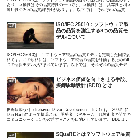
あり、互換性はその品質特性の一つです。互換性には、共存性と相互
運用性の2つの品質副特性があります。以下では、それぞれの品質副
特性について詳しく解説します。 共存性（C...
ISO/IEC 25010：ソフトウェア製
品質
品の品質を測定する8つの品質モ
デルについて
ISO/IEC 25010は、ソフトウェア製品の品質モデルを定義した国際規
格です。この規格には、ソフトウェア製品の品質を評価するための8
つの品質モデルが含まれています。以下では、それぞれの品質モデル
について説明します。 機能適合性(Func...
ビジネス価値を向上させる手段、
品質
振舞駆動設計 (BDD) とは
振舞駆動設計（Behavior-Driven Development、BDD）は、2003年に
Dan Northによって提唱され、開発者、QAチーム、非技術者の間での
コミュニケーションを改善することを目的としています。 BDDは、
テスト駆動...
SQuaREとは？ソフトウェア品質
品質