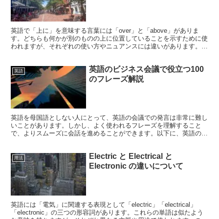
英語で「上に」を意味する言葉には「over」と「above」がありま
す。どちらも何かが別のものの上に位置していることを示すために使
われますが、それぞれの使い方やニュアンスには違いがあります。こ
の違いを理解することで、より正確で自然な英語表現...
英語のビジネス会議で役立つ100
英語
のフレーズ解説
英語を母国語としない人にとって、英語の会議での発言は非常に難し
いことがあります。しかし、よく使われるフレーズを理解すること
で、よりスムーズに会話を進めることができます。以下に、英語の会
議でよく使われるフレーズを100個紹介します。 Let'...
Electric と Electrical と
用法
Electronic の違いについて
英語には「電気」に関連する表現として「electric」「electrical」
「electronic」の三つの形容詞があります。これらの単語は似たよう