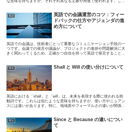
な意味を持ちますが、それぞれ異なる文脈や用途で使われます。この
記事では、「electri...
英語での会議運営のコツ：フィー
英語
ドバックの仕方やアジェンダの進
め方について
英語での会議は、技術者にとって重要なコミュニケーション手段の一
つです。会議での発言や議論が、プロジェクトの進捗や問題解決に大
きく関わってくるため、正確かつ自信を持って英語で発言することが
求められます。以下では、英語での会議の進め方について解...
Shall と Will の使い分けについて
用法
英語における「shall」と「will」は、未来を表現する際に使われる助
動詞です。これらは似たような意味を持ちますが、使い方やニュアン
スには違いがあります。特に、地域差やフォーマルさの違いが関係し
ます。この記事では、「shall」と「wil...
Since と Because の違いについ
用法
て