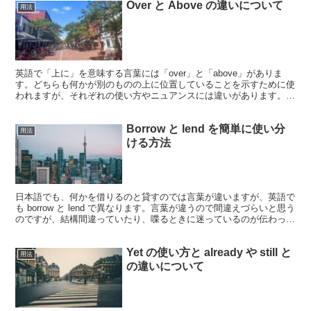
Over と Above の違いについて
用法
英語で「上に」を意味する言葉には「over」と「above」がありま
す。どちらも何かが別のものの上に位置していることを示すために使
われますが、それぞれの使い方やニュアンスには違いがあります。こ
の違いを理解することで、より正確で自然な英語表現...
Borrow と lend を簡単に使い分
用法
ける方法
日本語でも、何かを借りるのと貸すのでは言葉が違いますが、英語で
も borrow と lend で異なります。言葉が違うので間違えづらいと思う
のですが、結構間違っていたり、喋るときに迷っているのが伝わって
くることがよくあります。でも使い分ける...
Yet の使い方と already や still と
用法
の違いについて