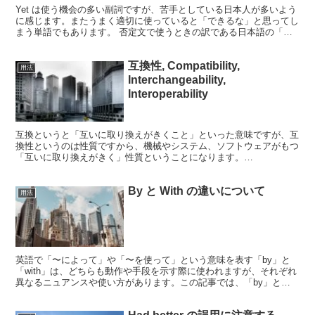
Yet は使う機会の多い副詞ですが、苦手としている日本人が多いよう
に感じます。またうまく適切に使っていると「できるな」と思ってし
まう単語でもあります。 否定文で使うときの訳である日本語の「ま
だ」という意味の単語と単純に覚えてしまっているとい...
互換性, Compatibility,
用法
Interchangeability,
Interoperability
互換というと「互いに取り換えがきくこと」といった意味ですが、互
換性というのは性質ですから、機械やシステム、ソフトウェアがもつ
「互いに取り換えがきく」性質ということになります。
Compatibility の意味は広すぎる 互換性の英訳は c...
By と With の違いについて
用法
英語で「〜によって」や「〜を使って」という意味を表す「by」と
「with」は、どちらも動作や手段を示す際に使われますが、それぞれ
異なるニュアンスや使い方があります。この記事では、「by」と
「with」の違いと使い方について詳しく説明します。...