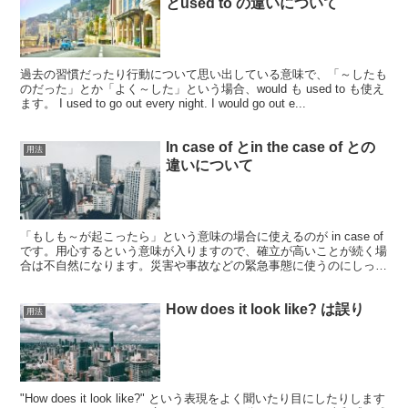
とused to の違いについて
過去の習慣だったり行動について思い出している意味で、「～したも
のだった」とか「よく～した」という場合、would も used to も使え
ます。 I used to go out every night. I would go out e...
In case of とin the case of との
用法
違いについて
「もしも～が起こったら」という意味の場合に使えるのが in case of
です。用心するという意味が入りますので、確立が高いことが続く場
合は不自然になります。災害や事故などの緊急事態に使うのにしっく
りきますが、雨などでもよく使います。 「...
How does it look like? は誤り
用法
"How does it look like?" という表現をよく聞いたり目にしたりします