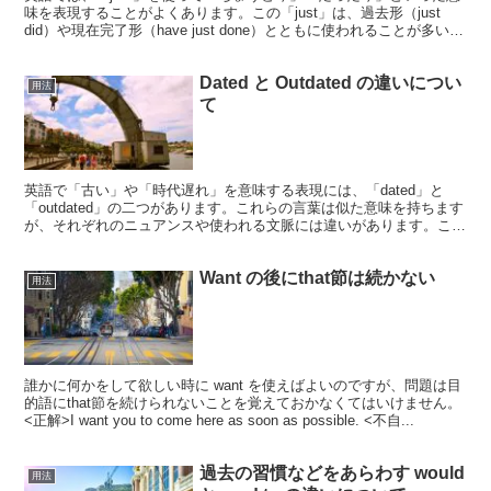
味を表現することがよくあります。この「just」は、過去形（just
did）や現在完了形（have just done）とともに使われることが多いで
すが、それぞれの使い方に...
Dated と Outdated の違いについ
用法
て
英語で「古い」や「時代遅れ」を意味する表現には、「dated」と
「outdated」の二つがあります。これらの言葉は似た意味を持ちます
が、それぞれのニュアンスや使われる文脈には違いがあります。この
記事では、「dated」と「outdated...
Want の後にthat節は続かない
用法
誰かに何かをして欲しい時に want を使えばよいのですが、問題は目
的語にthat節を続けられないことを覚えておかなくてはいけません。
<正解>I want you to come here as soon as possible. <不自...
過去の習慣などをあらわす would
用法