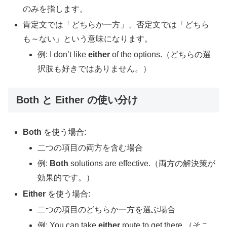
のみを指します。
肯定文では「どちらか一方」、否定文では「どちら
も～ない」という意味になります。
例: I don’t like
either
of the options.（どちらの選
択肢も好きではありません。）
Both と Either の使い分け
Both
を使う場合:
二つの項目の両方を含む場合
例:
Both
solutions are effective.（両方の解決策が
効果的です。）
Either
を使う場合:
二つの項目のどちらか一方を選ぶ場合
例: You can take
either
route to get there.（そこ