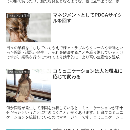
ての解であったり、新たな発見となるような、役に立つような、参考
になる情報を得たいと考えています。 報告書や提案書を作...
マネジメントとしてPDCAサイク
マネジメント手法
ルを回す
日々の業務をこなしていくうえで様々トラブルやクレームや未達とい
った問題・課題が発生し、それを解決することを繰り返しているわけ
ですが、業務を行うにつれてより効率的に、より高い生産性を達成し
ていく人と、いつも大変そうに課題解決を行っているのです...
コミュニケーションは人と環境に
マネジメント手法
応じて変わる
何か問題が発生して原因を分析しているとコミュニケーションが不十
分だったということに行きつくことが良くあります。組織でコミュニ
ケーションを統括しているのはマネージャーです。コミュニケーショ
ンに課題があればそれはマネージャーに課題があるというこ...