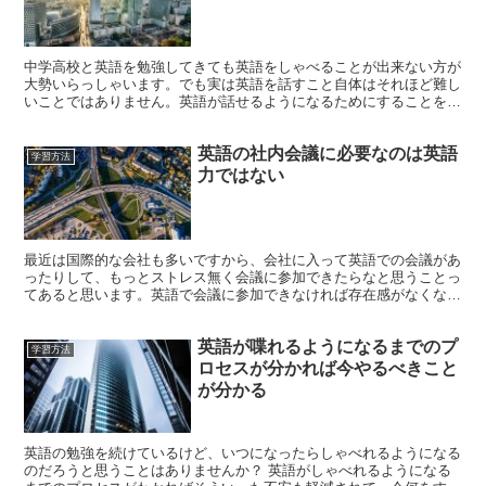
中学高校と英語を勉強してきても英語をしゃべることが出来ない方が
大勢いらっしゃいます。でも実は英語を話すこと自体はそれほど難し
いことではありません。英語が話せるようになるためにすることを6
つまとめますので参考にしてみてください。 中学校レベル...
英語の社内会議に必要なのは英語
学習方法
力ではない
最近は国際的な会社も多いですから、会社に入って英語での会議があ
ったりして、もっとストレス無く会議に参加できたらなと思うことっ
てあると思います。英語で会議に参加できなければ存在感がなくなっ
て立場も怪しくなりますし、それがきっかけで英語を勉強し...
英語が喋れるようになるまでのプ
学習方法
ロセスが分かれば今やるべきこと
が分かる
英語の勉強を続けているけど、いつになったらしゃべれるようになる
のだろうと思うことはありませんか？ 英語がしゃべれるようになる