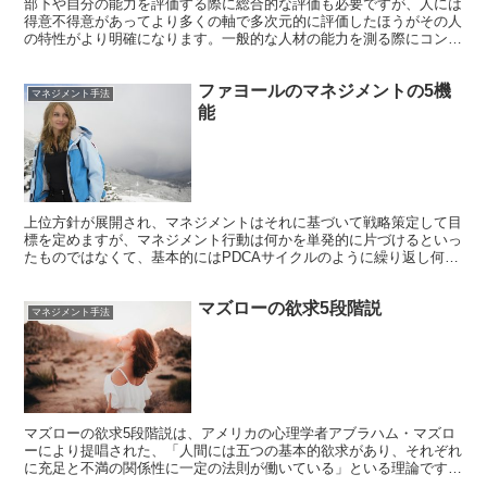
部下や自分の能力を評価する際に総合的な評価も必要ですが、人には
得意不得意があってより多くの軸で多次元的に評価したほうがその人
の特性がより明確になります。一般的な人材の能力を測る際にコンピ
テンシーをよく使います。 ただコンピテンシーの内容に関...
ファヨールのマネジメントの5機
マネジメント手法
能
上位方針が展開され、マネジメントはそれに基づいて戦略策定して目
標を定めますが、マネジメント行動は何かを単発的に片づけるといっ
たものではなくて、基本的にはPDCAサイクルのように繰り返し何か
を回していくようなものです。 マネジメントの5機能 ...
マズローの欲求5段階説
マネジメント手法
マズローの欲求5段階説は、アメリカの心理学者アブラハム・マズロ
ーにより提唱された、「人間には五つの基本的欲求があり、それぞれ
に充足と不満の関係性に一定の法則が働いている」といる理論です。
この五つの基本的欲求は一番低い次元のものから五番目まで...