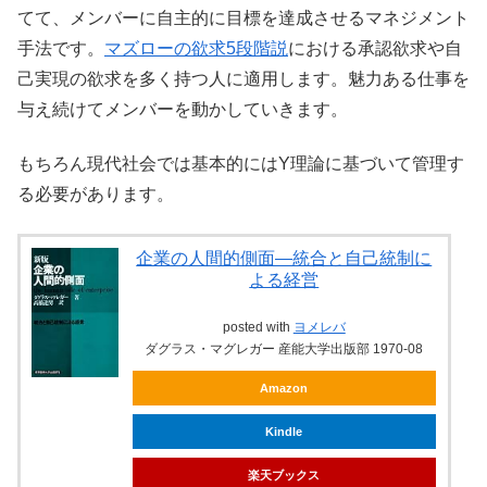
てて、メンバーに自主的に目標を達成させるマネジメント
手法です。
マズローの欲求5段階説
における承認欲求や自
己実現の欲求を多く持つ人に適用します。魅力ある仕事を
与え続けてメンバーを動かしていきます。
もちろん現代社会では基本的にはY理論に基づいて管理す
る必要があります。
企業の人間的側面―統合と自己統制に
よる経営
posted with
ヨメレバ
ダグラス・マグレガー 産能大学出版部 1970-08
Amazon
Kindle
楽天ブックス