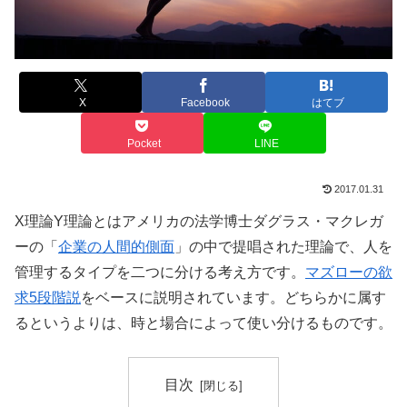
X
Facebook
はてブ
Pocket
LINE
2017.01.31
X理論Y理論とはアメリカの法学博士ダグラス・マクレガ
ーの「
企業の人間的側面
」の中で提唱された理論で、人を
管理するタイプを二つに分ける考え方です。
マズローの欲
求5段階説
をベースに説明されています。どちらかに属す
るというよりは、時と場合によって使い分けるものです。
目次