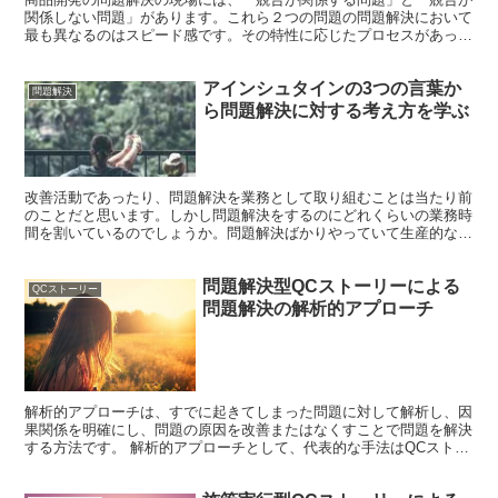
関係しない問題」があります。これら２つの問題の問題解決において
最も異なるのはスピード感です。その特性に応じたプロセスがあって
しかるべきですが、あまり区別できていない人も多いようで...
アインシュタインの3つの言葉か
問題解決
ら問題解決に対する考え方を学ぶ
改善活動であったり、問題解決を業務として取り組むことは当たり前
のことだと思います。しかし問題解決をするのにどれくらいの業務時
間を割いているのでしょうか。問題解決ばかりやっていて生産的な仕
事をほとんどしていないようでは本末転倒です。 緊急度が...
問題解決型QCストーリーによる
QCストーリー
問題解決の解析的アプローチ
解析的アプローチは、すでに起きてしまった問題に対して解析し、因
果関係を明確にし、問題の原因を改善またはなくすことで問題を解決
する方法です。 解析的アプローチとして、代表的な手法はQCストー
リーです。QCサークルなどの小集団活動として問題解決...