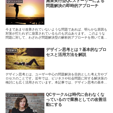
施策実行型QCストーリーによる
QCストーリー
問題解決の即時的アプローチ
今まであまり改善されていないような問題であれば、明らかな原因も
対策が打たれずに放置されているものも沢山あります。 このような
問題に対して、わざわざ問題解決型の解析的アプローチを用いて進め
ても良いのですが、すぐに打てる対策はすぐに打った方が良...
デザイン思考とは？基本的なプロ
問題解決
セスと活用方法を解説
デザイン思考とは、ユーザー中心の問題解決を目的とした考え方やプ
ロセスのことです。近年では、ビジネスや社会問題に対する解決策の
検討にも広く活用されています。本記事では、デザイン思考の基本的
な概念やプロセス、その活用方法について解説します。 デ...
QCサークルは時代に合わなくな
QCストーリー
っているので業務としての改善活
動にする