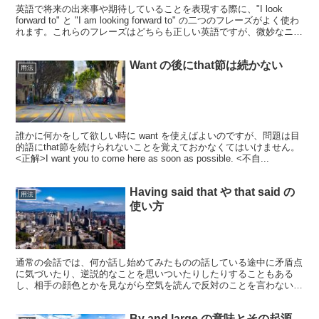
英語で将来の出来事や期待していることを表現する際に、"I look
forward to" と "I am looking forward to" の二つのフレーズがよく使わ
れます。これらのフレーズはどちらも正しい英語ですが、微妙なニュ
アン...
Want の後にthat節は続かない
用法
誰かに何かをして欲しい時に want を使えばよいのですが、問題は目
的語にthat節を続けられないことを覚えておかなくてはいけません。
<正解>I want you to come here as soon as possible. <不自...
Having said that や that said の
用法
使い方
通常の会話では、何か話し始めてみたものの話している途中に矛盾点
に気づいたり、逆説的なことを思いついたりしたりすることもある
し、相手の顔色とかを見ながら空気を読んで反対のことを言わないと
いけないと察することもあります。 こういった状況で便利に...
By and large の意味とその起源