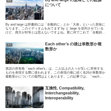
用法
について
By and large は辞書的には「全般的に」とか「大体」といった意味に
なります。このイディオムをみてまず by と large を並列させている
けど、両方が対等とは思えないですよね。更に何でこれで「全般的
に」とか「大体」といった意味に...
Each other’s の後は単数形か複
用法
数形か
英語の所有格「each other's」は、二人以上の人々が互いに所有する
ものを表現する際に使われます。この表現の後に続く名詞が単数形か
複数形かについての疑問はよくあります。この記事では、「each
other's」の使い方と、その後に続く...
互換性, Compatibility,
用法
Interchangeability,
Interoperability